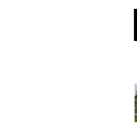
На 
Под
Дом в област
Под