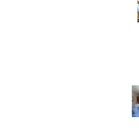
Под
Как правильно сфотогра
сразу
Под