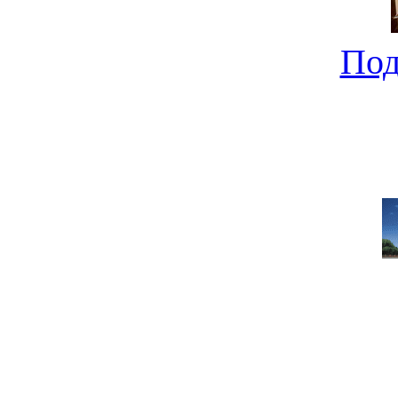
Под
Новострой от "Молдаван
0
Под
Пара слов п