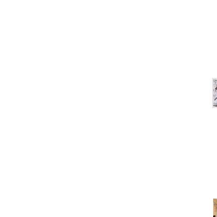
Что сегодня покупают? Са
На 
Под
Ищем компактный новост
не совсе