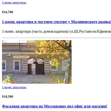
1-комн. квартиры
$16,700
1-комн. квартира в частном секторе у Малиновского рынка
1-комн. квартира (часть домовладения) ул.Ш.Руставели/Ефимова
1-комн. квартиры
$10,500
Фасадная квартира на Молдаванке под офис или магазин!