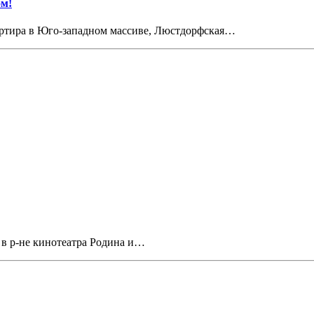
ом!
артира в Юго-западном массиве, Люстдорфская…
 в р-не кинотеатра Родина и…