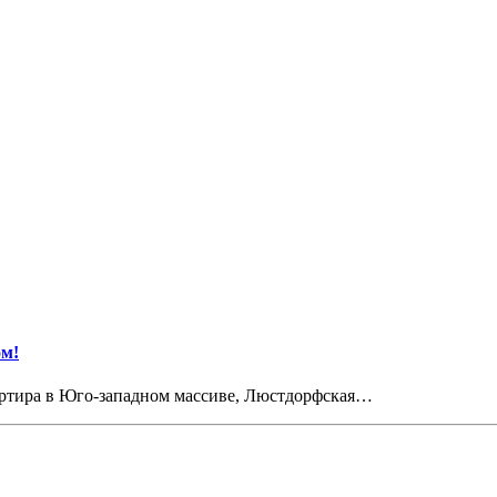
ом!
артира в Юго-западном массиве, Люстдорфская…