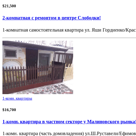
$21,500
2-комнатная с ремонтом в центре Слободки!
1-комнатная самостоятельная квартира ул. Яши Гордиенко/Крас
1-комн. квартиры
$16,700
1-комн. квартира в частном секторе у Малиновского рынка
1-комн. квартира (часть домовладения) ул.Ш.Руставели/Ефимова