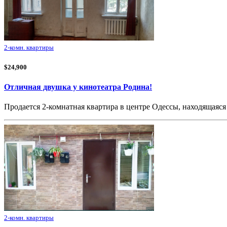
2-комн. квартиры
$24,900
Отличная двушка у кинотеатра Родина!
Продается 2-комнатная квартира в центре Одессы, находящаяся
2-комн. квартиры