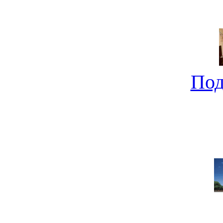
не совсе
Под
Новострой от "Молдаван
0
Под