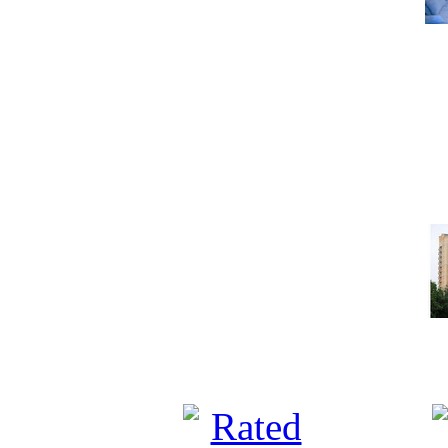
Под
Какую недвижимость м
тысяч долла
Под