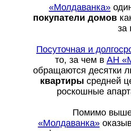
«Молдаванка»
один
покупатели домов
как
за
Посуточная и долгоср
то, за чем в
АН «
обращаются десятки 
квартиры
средней це
роскошные апарта
Помимо выше
«Молдаванка»
оказыв