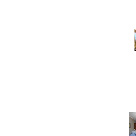
Пара слов п
Под
Как правильно сфотогра
сразу