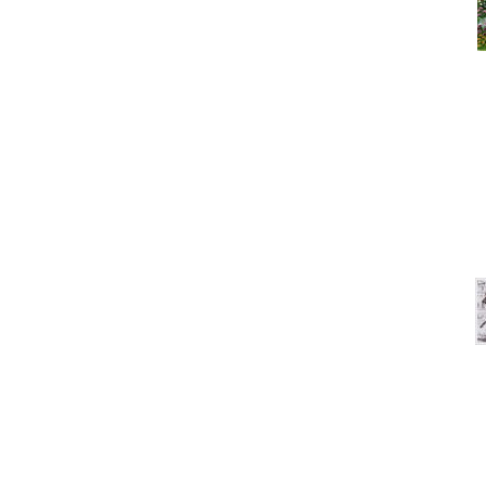
Под
Что сегодня покупают? Са
На 
Под
Ищем компактный новост