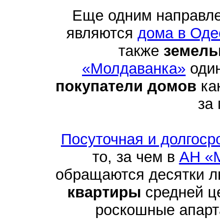
Еще одним направл
являются
дома в Оде
также
земель
«Молдаванка»
один
покупатели домов
как
за
Посуточная и долгоср
то, за чем в
АН «
обращаются десятки 
квартиры
средней це
роскошные апарта