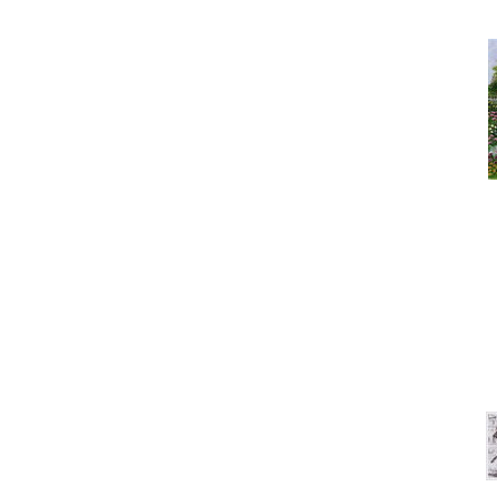
Под
Что сегодня покупают? Са
На 