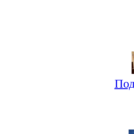
Под
Ищем компактный новост
не совсе
Под
Новострой от "Молдаван
0