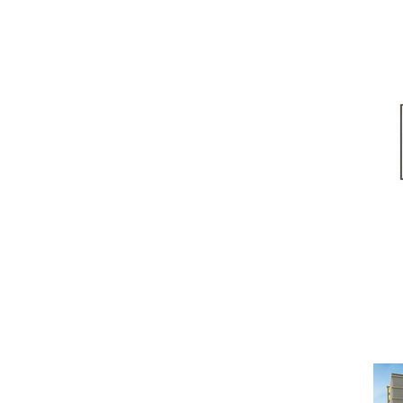
Альтернатива. Что дела
денег тол
Под
ОТДЕЛЬНАЯ КВАРТИР
Ч