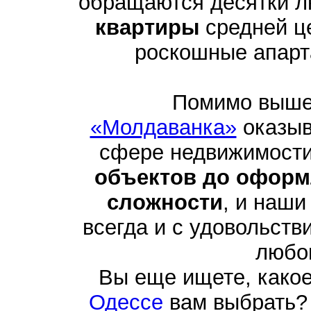
обращаются десятки 
квартиры
средней це
роскошные апарта
Помимо выше
«Молдаванка»
оказыв
сфере недвижимости
объектов до оформ
сложности
, и наши
всегда и с удовольств
любо
Вы еще ищете, како
Одессе
вам выбрать? 