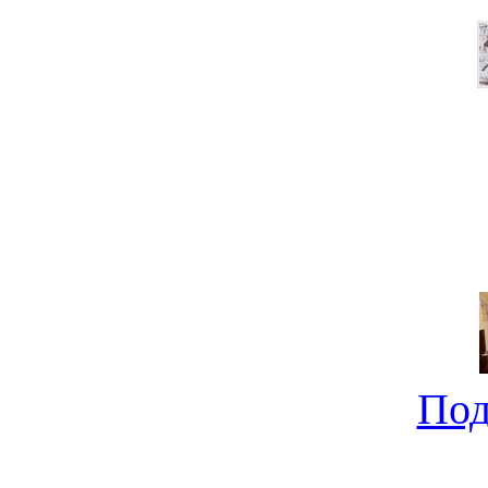
Под
Ищем компактный новост
не совсе
Под
Новострой от "Молдаван