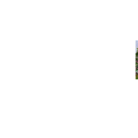
Под
Дом в област
Под
Что сегодня покупают? Са
На 