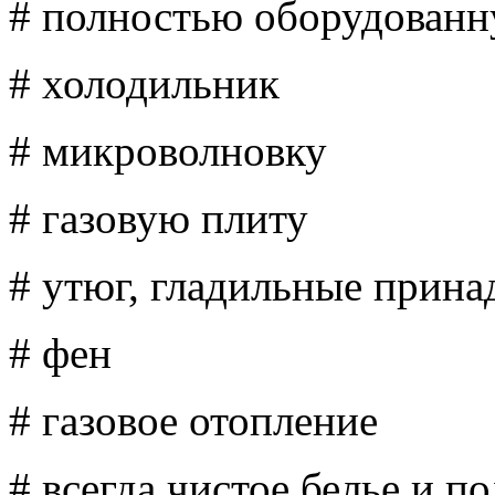
# полностью оборудован
# холодильник
# микроволновку
# газовую плиту
# утюг, гладильные прин
# фен
# газовое отопление
# всегда чистое белье и п