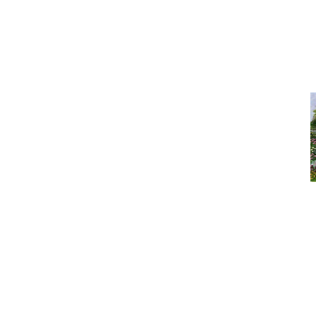
Под
Дом в област
Под
Что сегодня покупают? Са
На 