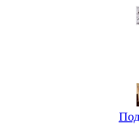
Под
Ищем компактный новост
не совсе
Под
Новострой от "Молдаван