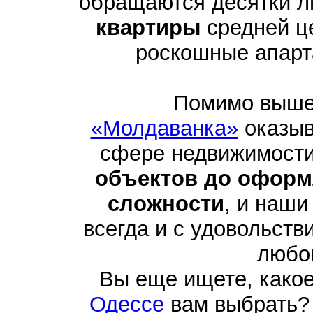
обращаются десятки 
квартиры
средней це
роскошные апарта
Помимо выше
«Молдаванка»
оказыв
сфере недвижимости
объектов до оформ
сложности
, и наши
всегда и с удовольств
любо
Вы еще ищете, како
Одессе
вам выбрать? 