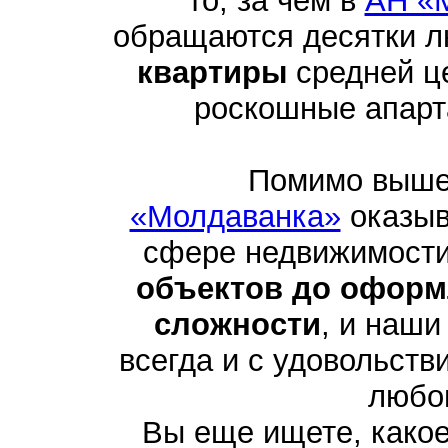
то, за чем в
АН «
обращаются десятки 
квартиры
средней це
роскошные апарта
Помимо выше
«Молдаванка»
оказыв
сфере недвижимости
объектов до оформ
сложности
, и наши
всегда и с удовольств
любо
Вы еще ищете, како