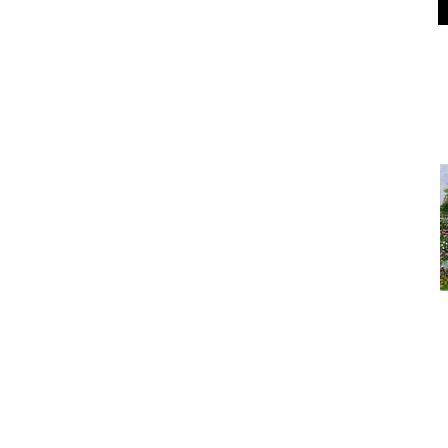
Под
Дом в област
Под
Что сегодня покупают? Са