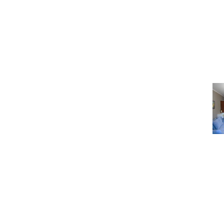
Под
Как правильно сфотогра
сразу
Под
Какую недвижимость м
тысяч долла