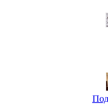
На 
Под
Ищем компактный новост
не совсе
Под