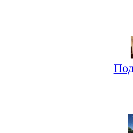
Ищем компактный новост
не совсе
Под
Новострой от "Молдаван
0