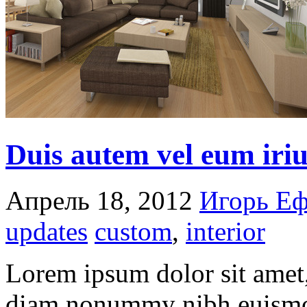
Duis autem vel eum iriu
Апрель 18, 2012
Игорь Е
updates
custom
,
interior
Lorem ipsum dolor sit amet, 
diam nonummy nibh euismod 