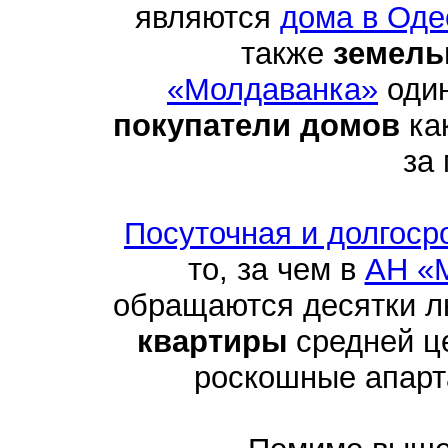
являются
дома в Оде
также
земель
«Молдаванка»
один
покупатели домов
как
за
Посуточная и долгоср
то, за чем в
АН «
обращаются десятки 
квартиры
средней це
роскошные апарта