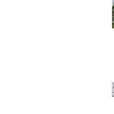
Под
Что сегодня покупают? Са
На 
Под