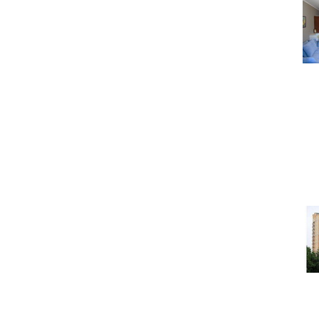
Под
Какую недвижимость м
тысяч долла
Под