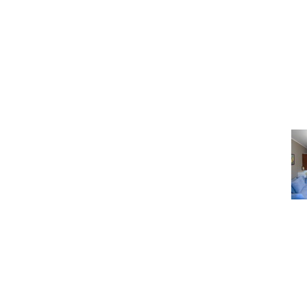
Под
Как правильно сфотогра
сразу
Под
Какую недвижимость м