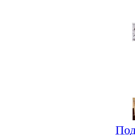
На 
Под
Ищем компактный новост
не совсе
Под