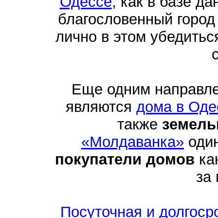
Одессе
, как в базе д
благословенный город
лично в этом убедить
Еще одним направл
являются
дома в Оде
также
земель
«Молдаванка»
один
покупатели домов
как
за
Посуточная и долгоср