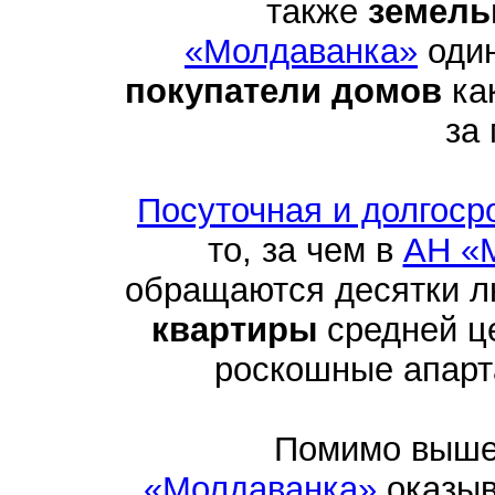
также
земель
«Молдаванка»
один
покупатели домов
как
за
Посуточная и долгоср
то, за чем в
АН «
обращаются десятки 
квартиры
средней це
роскошные апарта
Помимо выше
«Молдаванка»
оказыв