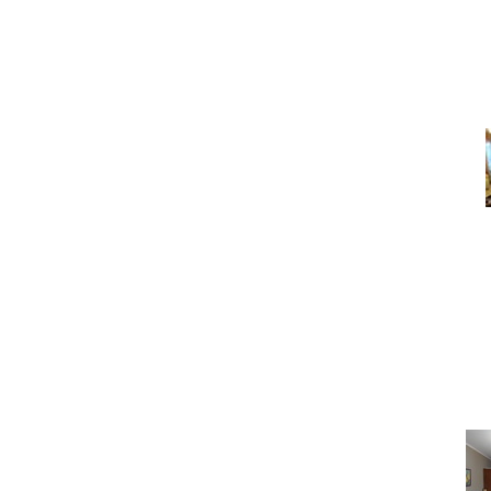
Под
Пара слов п
Под
Как правильно сфотогра
сразу