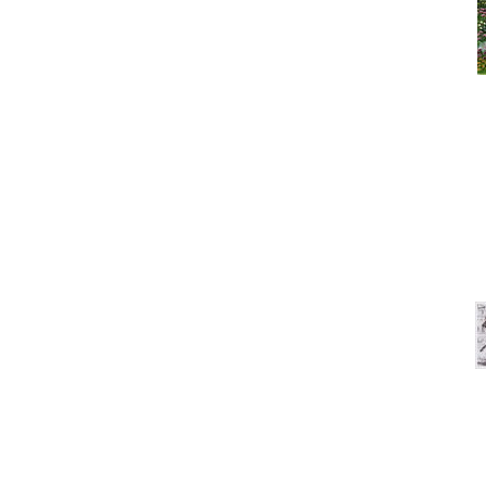
Под
Что сегодня покупают? Са
На 
Под