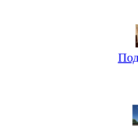
Ищем компактный новост
не совсе
Под
Новострой от "Молдаван
0